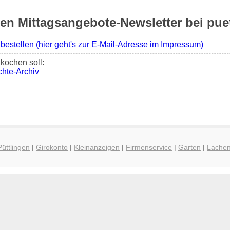
 Mittagsangebote-Newsletter bei puet
 bestellen (hier geht's zur E-Mail-Adresse im Impressum)
kochen soll:
chte-Archiv
Püttlingen
|
Girokonto
|
Kleinanzeigen
|
Firmenservice
|
Garten
|
Lache