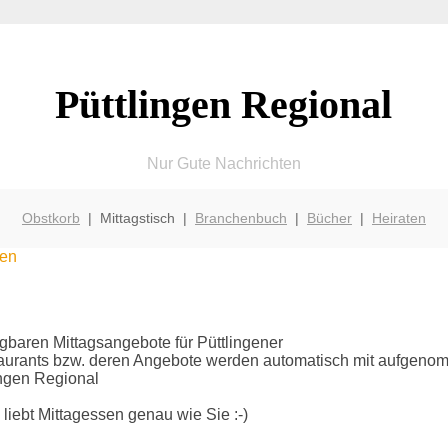
Püttlingen Regional
Nur Gute Nachrichten
Obstkorb
| Mittagstisch |
Branchenbuch
|
Bücher
|
Heiraten
sen
fügbaren Mittagsangebote für Püttlingener
taurants bzw. deren Angebote werden automatisch mit aufgen
ingen Regional
liebt Mittagessen genau wie Sie :-)